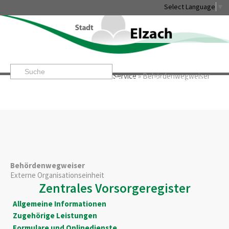
Select Language
▼
Startseite
»
Rathaus & Service
»
Service
»
Behördenwegweiser
Leben & Erleben
Rathaus & Service
Stadtentwicklung & W
Behördenwegweiser
Externe Organisationseinheit
Zentrales Vorsorgeregister
Allgemeine Informationen
Zugehörige Leistungen
Formulare und Onlinedienste